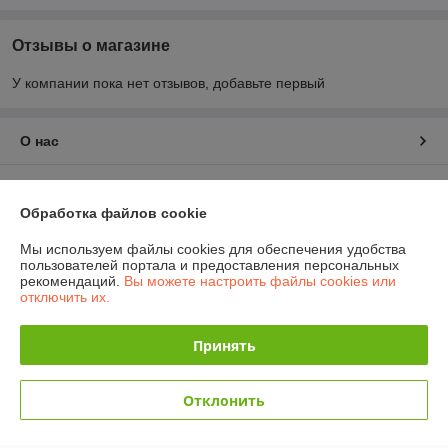
Отзывы о магазине
У компании пока нет отзывов, добавьте первый
О нас
Контакты
Обработка файлов cookie
Доставка и оплата
Мы используем файлы cookies для обеспечения удобства
пользователей портала и предоставления персональных
рекомендаций.
Вы можете настроить файлы cookies или
График работы
отключить их.
Полная версия сайта
Принять
Политика обработки cookies
Отклонить
Сайт создан на платформе Deal.by