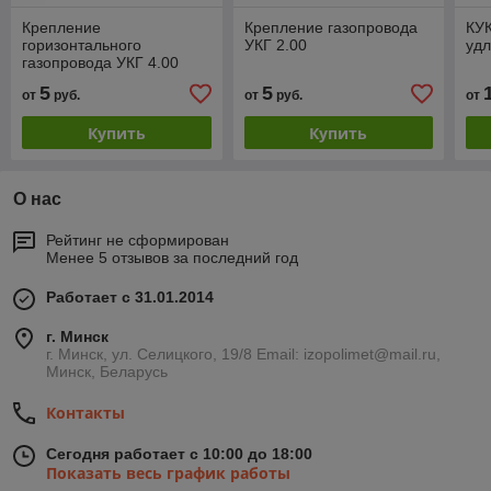
Крепление
Крепление газопровода
КУК
горизонтального
УКГ 2.00
удл
газопровода УКГ 4.00
5
5
от
руб.
от
руб.
от
Купить
Купить
О нас
Рейтинг не сформирован
Менее 5 отзывов за последний год
Работает с 31.01.2014
г. Минск
г. Минск, ул. Селицкого, 19/8 Email: izopolimet@mail.ru,
Минск, Беларусь
Контакты
Сегодня работает с 10:00 до 18:00
Показать весь график работы