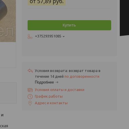
от
57,89
руб.
Купить
+375293951085
возврат товара в
течение 14 дней
по договоренности
Подробнее
Условия оплаты и доставки
График работы
Адрес и контакты
 и
ская