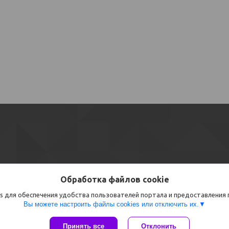
Обработка файлов cookie
s для обеспечения удобства пользователей портала и предоставления
Вы можете настроить файлы cookies или отключить их.
Сайт создан на платформе Deal.by
Принять все
Отклонить