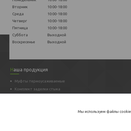
Вторник
10:00-18:00
Среда
10:00-18:00
Четверг
10:00-18:00
Пятница
10:00-18:00
Суббота
Выходной
Воскресенье
Выходной
Наша продукция
Муфты термоусаживаемые
Комплект заделки стыка
Ковер наземный/настенный/газовый
Терминалы коммутационные
Мы используем файлы cookie
Опоры скользящие