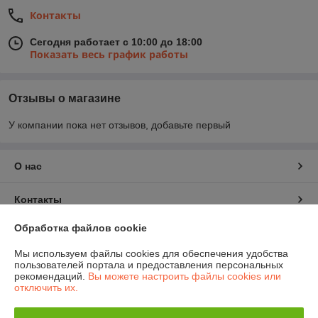
Контакты
Сегодня работает с 10:00 до 18:00
Показать весь график работы
Отзывы о магазине
У компании пока нет отзывов, добавьте первый
О нас
Контакты
Обработка файлов cookie
Доставка и оплата
Мы используем файлы cookies для обеспечения удобства
пользователей портала и предоставления персональных
График работы
рекомендаций.
Вы можете настроить файлы cookies или
отключить их.
Полная версия сайта