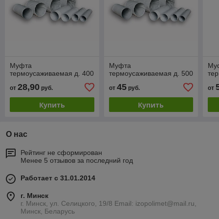
Муфта
Муфта
Му
термоусаживаемая д. 400
термоусаживаемая д. 500
те
28,90
45
от
руб.
от
руб.
от
Купить
Купить
О нас
Рейтинг не сформирован
Менее 5 отзывов за последний год
Работает с 31.01.2014
г. Минск
г. Минск, ул. Селицкого, 19/8 Email: izopolimet@mail.ru,
Минск, Беларусь