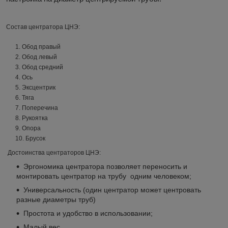
Состав центратора ЦНЭ:
1. Обод правый
2. Обод левый
3. Обод средний
4. Ось
5. Эксцентрик
6. Тяга
7. Поперечина
8. Рукоятка
9. Опора
10. Брусок
Достоинства центраторов ЦНЭ:
Эргономика центратора позволяет переносить и
монтировать центратор на трубу одним человеком;
Универсальность (один центратор может центровать
разные диаметры труб)
Простота и удобство в использовании;
Малый вес.