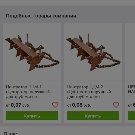
Подобные товары компании
Центратор ЦЦМ-1
Центратор ЦЦМ-2
ЦЕ
(Центратор наружный
(Центратор наружный
НА
для труб малого
для труб малого
диаметра от 12мм до
диаметра от 114мм до
0,07
0,08
от
руб.
от
руб.
от
114мм)
219мм)
Купить
Купить
О нас