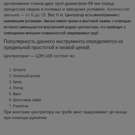
центрования стыков двух труб диаметром 89 мм перед
процессом сварки в полевых и заводских условиях.
Количество
звеньев ― от 6 до 18
. Вес 6 кг.
Центратор есть многогранник с
нажимными роликами. Звенья имеют крюки и винтовой зажим, с помощью
которого уменьшается внутренний радиус центратора, что приводит к
совпадению внешних поверхностей свариваемых труб.
Популярность данного инструмента определяется их
предельной простотой и низкой ценой.
Центраторат ― ЦЗН 108 состоит из:
1. Штанга
2. Опорный ролик
3. Крюк
4. Пятка
5. Винт
6. Крестовая гайка
7. Рукоятка
При монтаже центратора на трубе винт закручивают до конца
при помощи рукоятки