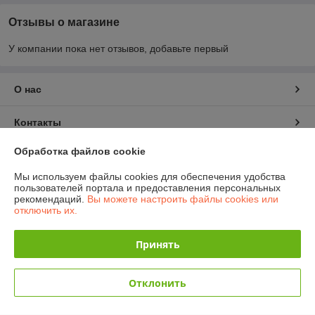
Отзывы о магазине
У компании пока нет отзывов, добавьте первый
О нас
Контакты
Обработка файлов cookie
Доставка и оплата
Мы используем файлы cookies для обеспечения удобства
пользователей портала и предоставления персональных
График работы
рекомендаций.
Вы можете настроить файлы cookies или
отключить их.
Полная версия сайта
Принять
Политика обработки cookies
Отклонить
Сайт создан на платформе Deal.by